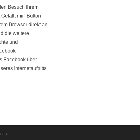
 den Besuch Ihrem
efällt mir“ Button
rem Browser direkt an
d die weitere
chte und
acebook
ss Facebook über
seres Intern
etauftritts
TTIC
.