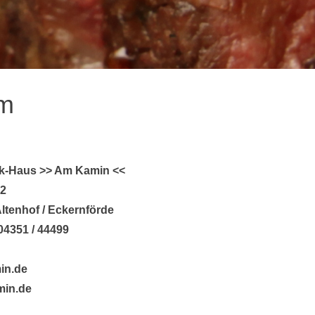
m
ak-Haus >> Am Kamin <<
 2
ltenhof / Eckernförde
 04351 / 44499
in.de
in.de