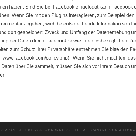
gerufen haben. Sind Sie bei Facebook eingeloggt kann Facebook
en. Wenn Sie mit den Plugins interagieren, zum Beispiel den „G
Kommentar abgeben, wird die entsprechende Information von Ih
und dort gespeichert. Zweck und Umfang der Datenerhebung un
zung der Daten durch Facebook sowie Ihre diesbezüglichen Re
iten zum Schutz Ihrer Privatsphäre entnehmen Sie bitte den F
 (
www.facebook.com/policy.php
) . Wenn Sie nicht möchten, da
tt Daten über Sie sammelt, müssen Sie sich vor Ihrem
Besuch un
en.
LZ PRÄSENTIERT VON WORDPRESS
|
THEME: CANAPE VON
AUTOMA